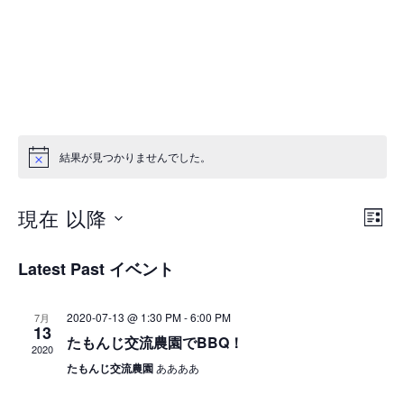
結果が見つかりませんでした。
イ
イ
現在 以降
一
検
ベ
ベ
覧
索
日
Latest Past イベント
ン
ン
付
ト
を
2020-07-13 @ 1:30 PM
-
6:00 PM
7月
ト
13
たもんじ交流農園でBBQ！
選
ビ
2020
を
たもんじ交流農園
ああああ
択
ュ